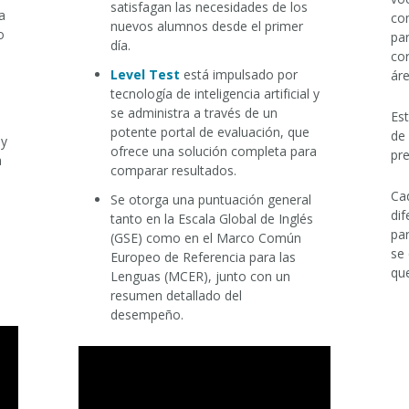
satisfagan las necesidades de los
a
co
nuevos alumnos desde el primer
o
par
día.
co
Level Test
está impulsado por
ár
tecnología de inteligencia artificial y
se administra a través de un
Es
potente portal de evaluación, que
de
 y
ofrece una solución completa para
pre
a
comparar resultados.
Cad
Se otorga una puntuación general
dif
tanto en la Escala Global de Inglés
par
(GSE) como en el Marco Común
se 
Europeo de Referencia para las
que
Lenguas (MCER), junto con un
resumen detallado del
desempeño.