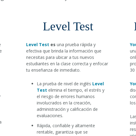
Level Test
e
Level Test
es
un
a prueba rápida y
Yo
e
efectiva que brinda la información que
una
necesitas para ubicar a tus nuevos
onl
estudiantes en la clase correcta y enfocar
pr
tu enseñanza de inmediato.
30 
La prueba de nivel de inglés
Level
Yo
Test
elimina el tiempo, el estrés y
dis
o
el riesgo de errores humanos
con
involucrados en la creación,
los
administración y calificación de
evaluaciones.
Las
a
ins
Rápida, confiable y altamente
res
rentable, garantiza que se
voc