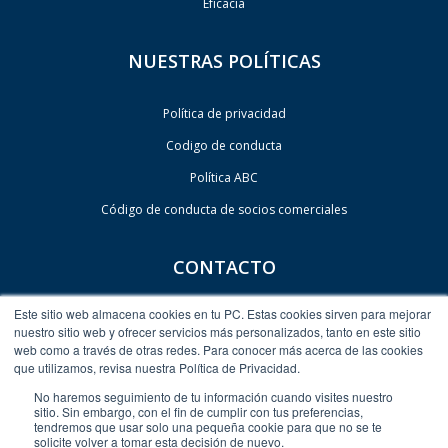
Eficacia
NUESTRAS POLÍTICAS
Política de privacidad
Codigo de conducta
Política ABC
Código de conducta de socios comerciales
CONTACTO
Este sitio web almacena cookies en tu PC. Estas cookies sirven para mejorar
Contacto
nuestro sitio web y ofrecer servicios más personalizados, tanto en este sitio
web como a través de otras redes. Para conocer más acerca de las cookies
Biblioteca Virtual Pearson
que utilizamos, revisa nuestra Política de Privacidad.
Newsletter
No haremos seguimiento de tu información cuando visites nuestro
sitio. Sin embargo, con el fin de cumplir con tus preferencias,
tendremos que usar solo una pequeña cookie para que no se te
solicite volver a tomar esta decisión de nuevo.